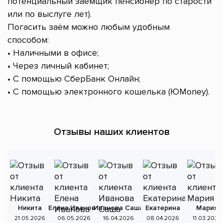
потенциальный заёмщик пенсионер по старости
или по выслуге лет).
Погасить заём можно любым удобным
способом:
• Наличными в офисе;
• Через личный кабинет;
• С помощью СберБанк Онлайн;
• С помощью электронного кошелька (ЮMoney).
Отзывы наших клиентов
Никита
Елена Иванова
Иванова Саша
Екатерина
Мария
А
21.05.2026
06.05.2026
16.04.2026
08.04.2026
11.03.2026