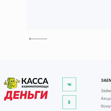
ЗАЕ
Зай
Акци
бону