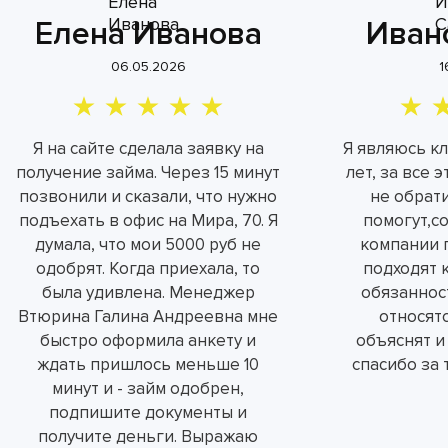
Елена Иванова
Иван
06.05.2026
1
Я на сайте сделала заявку на
Я являюсь к
получение займа. Через 15 минут
лет, за все 
позвонили и сказали, что нужно
не обрат
подъехать в офис на Мира, 70. Я
помогут,с
думала, что мои 5000 руб не
компании 
одобрят. Когда приехала, то
подходят 
была удивлена. Менеджер
обязаннос
Втюрина Галина Андреевна мне
относятс
быстро оформила анкету и
объяснят и
ждать пришлось меньше 10
спасибо за 
минут и - займ одобрен,
подпишите документы и
получите деньги. Выражаю