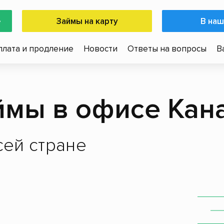
е
Займы на карту
В наш
плата и продление
Новости
Ответы на вопросы
В
ймы в офисе Кан
ей стране