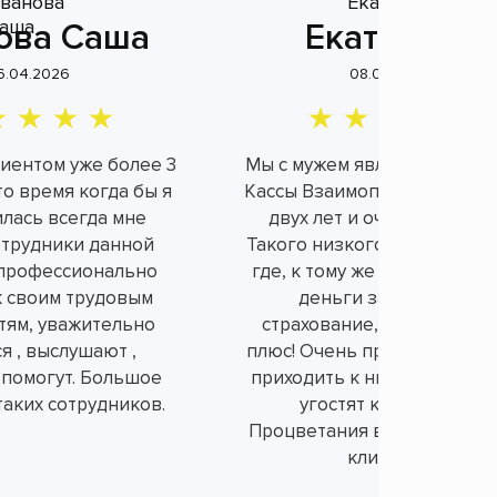
ова Саша
Екатерина
6.04.2026
08.04.2026
лиентом уже более 3
Мы с мужем являемся клие
это время когда бы я
Кассы Взаимопомощи уже б
илась всегда мне
двух лет и очень довольн
отрудники данной
Такого низкого процента н
профессионально
где, к тому же не берут ли
к своим трудовым
деньги за не нужное
тям, уважительно
страхование, а это огром
я , выслушают ,
плюс! Очень приятно и душ
 помогут. Большое
приходить к ним в офис, вс
таких сотрудников.
угостят конфетками.
Процветания вам и порядо
клиентов!