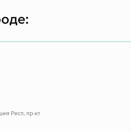
оде:
ия Респ, пр-кт