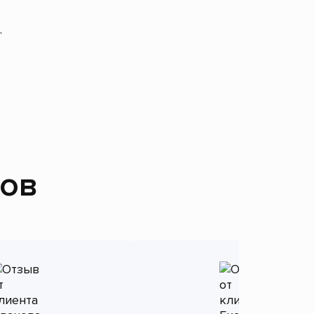
.
тов