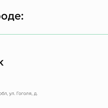
оде:
к
л, ул. Гоголя, д.