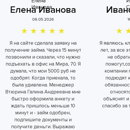
Елена Иванова
Иван
06.05.2026
1
Я на сайте сделала заявку на
Я являюсь к
получение займа. Через 15 минут
лет, за все 
позвонили и сказали, что нужно
не обрат
подъехать в офис на Мира, 70. Я
помогут,с
думала, что мои 5000 руб не
компании 
одобрят. Когда приехала, то
подходят 
была удивлена. Менеджер
обязаннос
Втюрина Галина Андреевна мне
относятс
быстро оформила анкету и
объяснят и
ждать пришлось меньше 10
спасибо за 
минут и - займ одобрен,
подпишите документы и
получите деньги. Выражаю