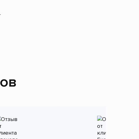
.
тов