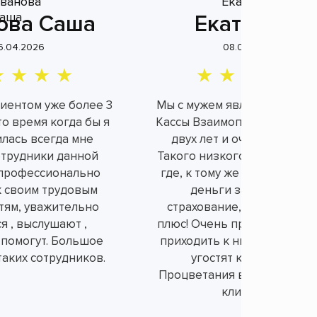
ова Саша
Екатерина
6.04.2026
08.04.2026
лиентом уже более 3
Мы с мужем являемся клие
это время когда бы я
Кассы Взаимопомощи уже б
илась всегда мне
двух лет и очень довольн
отрудники данной
Такого низкого процента н
профессионально
где, к тому же не берут ли
к своим трудовым
деньги за не нужное
тям, уважительно
страхование, а это огром
я , выслушают ,
плюс! Очень приятно и душ
 помогут. Большое
приходить к ним в офис, вс
таких сотрудников.
угостят конфетками.
Процветания вам и порядо
клиентов!