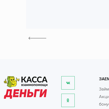
ЗАЕ
Зай
Акци
бону