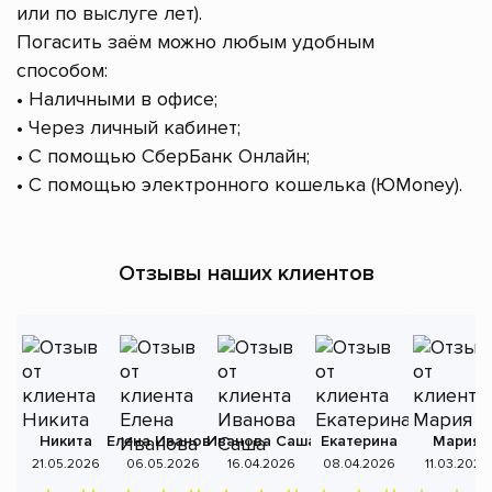
или по выслуге лет).
Погасить заём можно любым удобным
способом:
• Наличными в офисе;
• Через личный кабинет;
• С помощью СберБанк Онлайн;
• С помощью электронного кошелька (ЮMoney).
Отзывы наших клиентов
Никита
Елена Иванова
Иванова Саша
Екатерина
Мария
А
21.05.2026
06.05.2026
16.04.2026
08.04.2026
11.03.2026