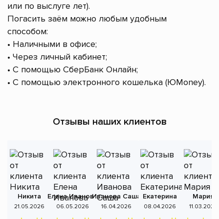
или по выслуге лет).
Погасить заём можно любым удобным
способом:
• Наличными в офисе;
• Через личный кабинет;
• С помощью СберБанк Онлайн;
• С помощью электронного кошелька (ЮMoney).
Отзывы наших клиентов
Никита
Елена Иванова
Иванова Саша
Екатерина
Мария
А
21.05.2026
06.05.2026
16.04.2026
08.04.2026
11.03.2026