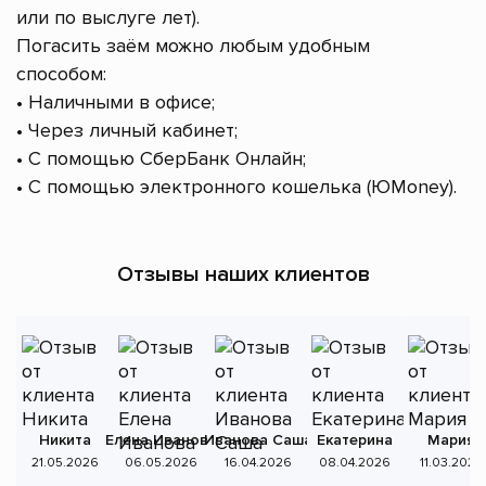
или по выслуге лет).
Погасить заём можно любым удобным
способом:
• Наличными в офисе;
• Через личный кабинет;
• С помощью СберБанк Онлайн;
• С помощью электронного кошелька (ЮMoney).
Отзывы наших клиентов
Никита
Елена Иванова
Иванова Саша
Екатерина
Мария
А
21.05.2026
06.05.2026
16.04.2026
08.04.2026
11.03.2026