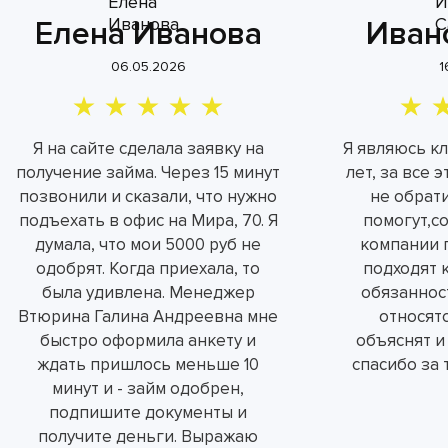
Елена Иванова
Иван
06.05.2026
1
Я на сайте сделала заявку на
Я являюсь к
получение займа. Через 15 минут
лет, за все 
позвонили и сказали, что нужно
не обрат
подъехать в офис на Мира, 70. Я
помогут,с
думала, что мои 5000 руб не
компании 
одобрят. Когда приехала, то
подходят 
была удивлена. Менеджер
обязаннос
Втюрина Галина Андреевна мне
относятс
быстро оформила анкету и
объяснят и
ждать пришлось меньше 10
спасибо за 
минут и - займ одобрен,
подпишите документы и
получите деньги. Выражаю