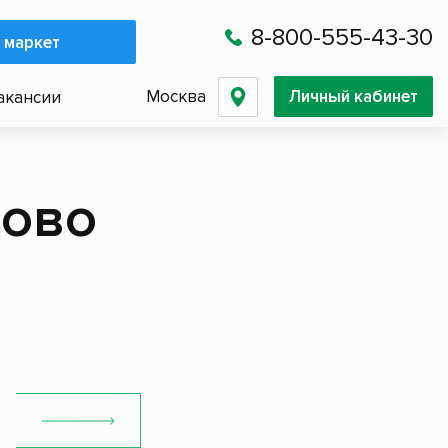
8-800-555-43-30
 маркет
Москва
Личный кабинет
акансии
зово