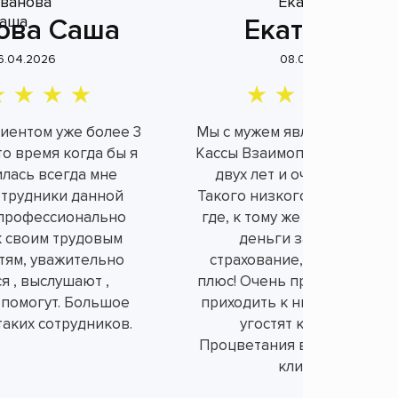
ова Саша
Екатерина
6.04.2026
08.04.2026
лиентом уже более 3
Мы с мужем являемся клие
это время когда бы я
Кассы Взаимопомощи уже б
илась всегда мне
двух лет и очень довольн
отрудники данной
Такого низкого процента н
профессионально
где, к тому же не берут ли
к своим трудовым
деньги за не нужное
тям, уважительно
страхование, а это огром
я , выслушают ,
плюс! Очень приятно и душ
 помогут. Большое
приходить к ним в офис, вс
таких сотрудников.
угостят конфетками.
Процветания вам и порядо
клиентов!