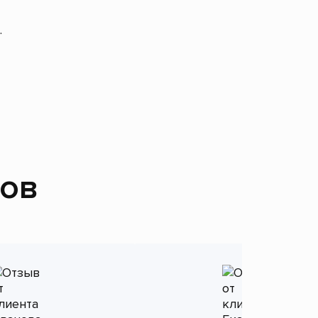
.
тов