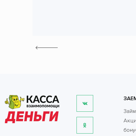
ЗАЕ
Зай
Акци
бону