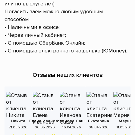
или по выслуге лет).
Погасить заём можно любым удобным
способом:
• Наличными в офисе;
• Через личный кабинет;
• С помощью СберБанк Онлайн;
• С помощью электронного кошелька (ЮMoney).
Отзывы наших клиентов
Никита
Елена Иванова
Иванова Саша
Екатерина
Мария
А
21.05.2026
06.05.2026
16.04.2026
08.04.2026
11.03.2026