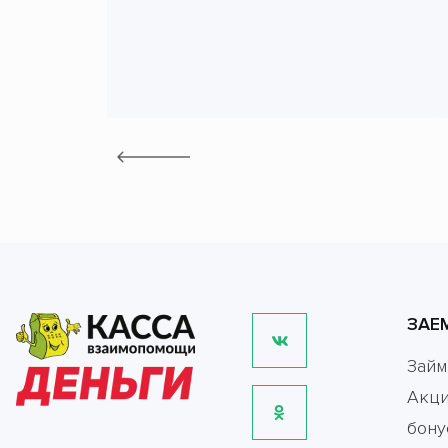
ЗАЕ
Зай
Акци
бону