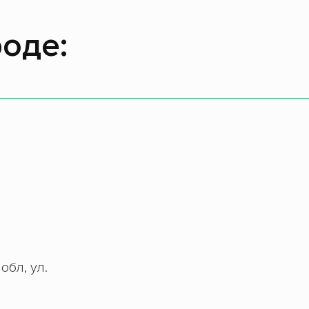
оде:
обл, ул.