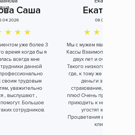
ова Саша
Екатерина
6.04.2026
08.04.2026
лиентом уже более 3
Мы с мужем являемся клие
это время когда бы я
Кассы Взаимопомощи уже б
илась всегда мне
двух лет и очень довольн
отрудники данной
Такого низкого процента н
профессионально
где, к тому же не берут ли
к своим трудовым
деньги за не нужное
тям, уважительно
страхование, а это огром
я , выслушают ,
плюс! Очень приятно и душ
 помогут. Большое
приходить к ним в офис, вс
таких сотрудников.
угостят конфетками.
Процветания вам и порядо
клиентов!