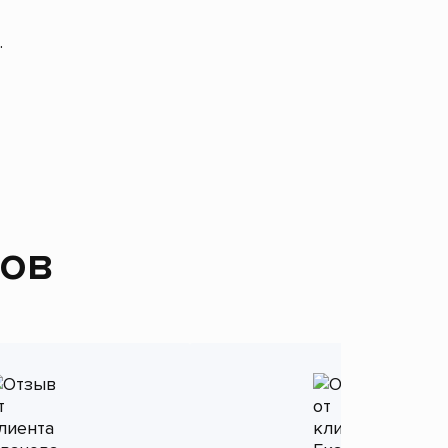
.
тов