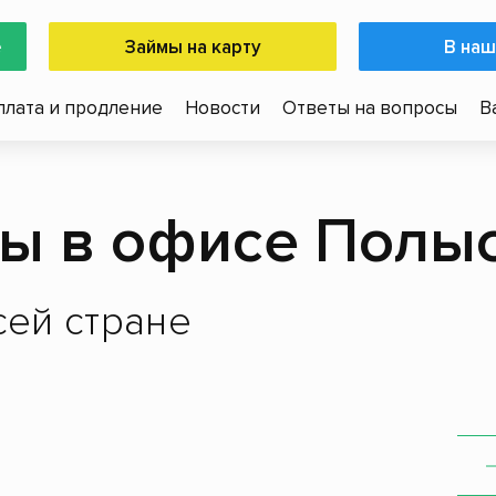
е
Займы на карту
В наш
плата и продление
Новости
Ответы на вопросы
В
ы в офисе Полы
ей стране