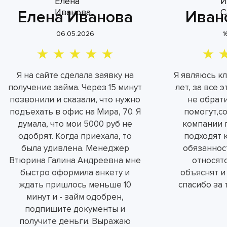
Елена Иванова
Иван
06.05.2026
1
Я на сайте сделала заявку на
Я являюсь к
получение займа. Через 15 минут
лет, за все 
позвонили и сказали, что нужно
не обрат
подъехать в офис на Мира, 70. Я
помогут,с
думала, что мои 5000 руб не
компании 
одобрят. Когда приехала, то
подходят 
была удивлена. Менеджер
обязаннос
Втюрина Галина Андреевна мне
относятс
быстро оформила анкету и
объяснят и
ждать пришлось меньше 10
спасибо за 
минут и - займ одобрен,
подпишите документы и
получите деньги. Выражаю