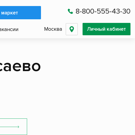
8-800-555-43-30
 маркет
Москва
Личный кабинет
акансии
саево