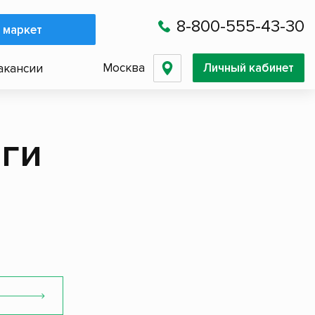
8-800-555-43-30
 маркет
Москва
Личный кабинет
акансии
йги