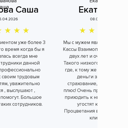
ова Саша
Екатерина
6.04.2026
08.04.2026
лиентом уже более 3
Мы с мужем являемся клие
это время когда бы я
Кассы Взаимопомощи уже б
илась всегда мне
двух лет и очень довольн
отрудники данной
Такого низкого процента н
профессионально
где, к тому же не берут ли
к своим трудовым
деньги за не нужное
тям, уважительно
страхование, а это огром
я , выслушают ,
плюс! Очень приятно и душ
 помогут. Большое
приходить к ним в офис, вс
таких сотрудников.
угостят конфетками.
Процветания вам и порядо
клиентов!