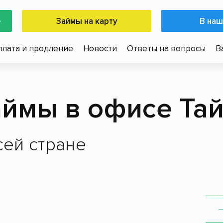
е
Займы на карту
В наш
плата и продление
Новости
Ответы на вопросы
В
ймы в офисе Та
ей стране