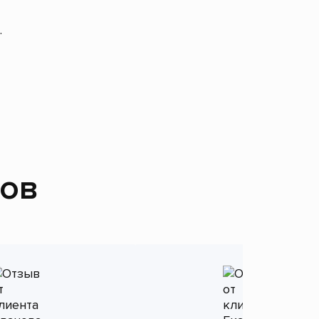
.
тов