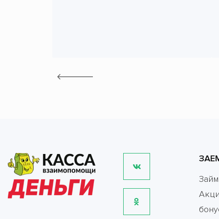
ЗАЕ
Зай
Акци
бону