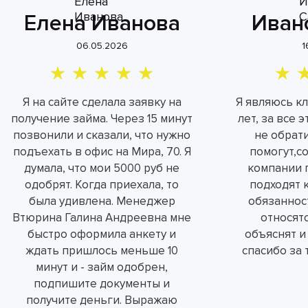
Елена Иванова
Иван
06.05.2026
1
Я на сайте сделала заявку на
Я являюсь к
получение займа. Через 15 минут
лет, за все 
позвонили и сказали, что нужно
не обрат
подъехать в офис на Мира, 70. Я
помогут,с
думала, что мои 5000 руб не
компании 
одобрят. Когда приехала, то
подходят 
была удивлена. Менеджер
обязаннос
Втюрина Галина Андреевна мне
относятс
быстро оформила анкету и
объяснят и
ждать пришлось меньше 10
спасибо за 
минут и - займ одобрен,
подпишите документы и
получите деньги. Выражаю