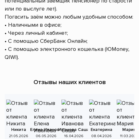
потенциальный заёмщик пенсионер по старости
или по выслуге лет).
Погасить заём можно любым удобным способом:
• Наличными в офисе;
• Через личный кабинет;
• С помощью СберБанк Онлайн;
• С помощью электронного кошелька (ЮMoney,
QIWI).
Отзывы наших клиентов
Никита
Елена Иванова
Иванова Саша
Екатерина
Мария
А
21.05.2026
06.05.2026
16.04.2026
08.04.2026
11.03.2026