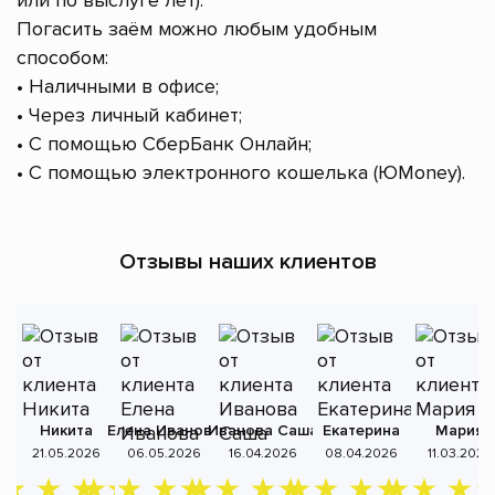
или по выслуге лет).
Погасить заём можно любым удобным
способом:
• Наличными в офисе;
• Через личный кабинет;
• С помощью СберБанк Онлайн;
• С помощью электронного кошелька (ЮMoney).
Отзывы наших клиентов
Никита
Елена Иванова
Иванова Саша
Екатерина
Мария
А
21.05.2026
06.05.2026
16.04.2026
08.04.2026
11.03.2026