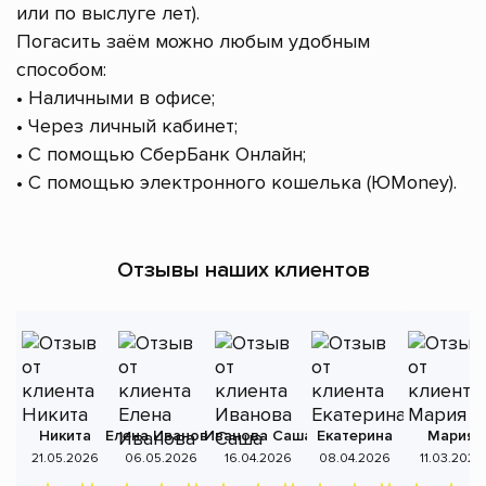
или по выслуге лет).
Погасить заём можно любым удобным
способом:
• Наличными в офисе;
• Через личный кабинет;
• С помощью СберБанк Онлайн;
• С помощью электронного кошелька (ЮMoney).
Отзывы наших клиентов
Никита
Елена Иванова
Иванова Саша
Екатерина
Мария
А
21.05.2026
06.05.2026
16.04.2026
08.04.2026
11.03.2026