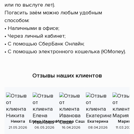
или по выслуге лет).
Погасить заём можно любым удобным
способом:
• Наличными в офисе;
• Через личный кабинет;
• С помощью СберБанк Онлайн;
• С помощью электронного кошелька (ЮMoney).
Отзывы наших клиентов
Никита
Елена Иванова
Иванова Саша
Екатерина
Мария
А
21.05.2026
06.05.2026
16.04.2026
08.04.2026
11.03.2026