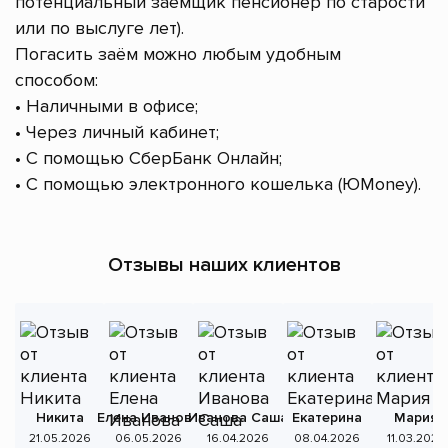
потенциальный заёмщик пенсионер по старости
или по выслуге лет).
Погасить заём можно любым удобным
способом:
• Наличными в офисе;
• Через личный кабинет;
• С помощью СберБанк Онлайн;
• С помощью электронного кошелька (ЮMoney).
Отзывы наших клиентов
Никита
Елена Иванова
Иванова Саша
Екатерина
Мария
А
21.05.2026
06.05.2026
16.04.2026
08.04.2026
11.03.2026