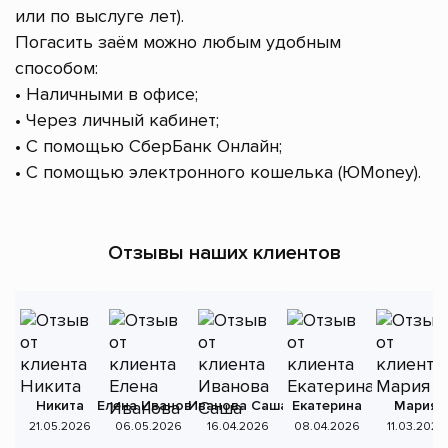
или по выслуге лет).
Погасить заём можно любым удобным
способом:
• Наличными в офисе;
• Через личный кабинет;
• С помощью СберБанк Онлайн;
• С помощью электронного кошелька (ЮMoney).
Отзывы наших клиентов
Никита
Елена Иванова
Иванова Саша
Екатерина
Мария
А
21.05.2026
06.05.2026
16.04.2026
08.04.2026
11.03.2026