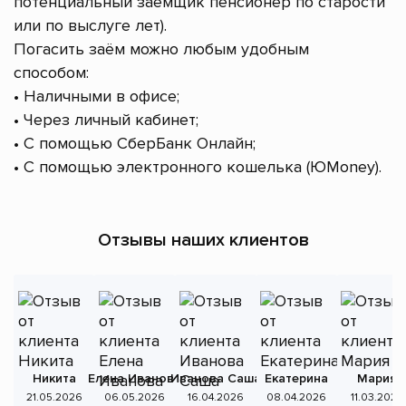
потенциальный заёмщик пенсионер по старости
или по выслуге лет).
Погасить заём можно любым удобным
способом:
• Наличными в офисе;
• Через личный кабинет;
• С помощью СберБанк Онлайн;
• С помощью электронного кошелька (ЮMoney).
Отзывы наших клиентов
Никита
Елена Иванова
Иванова Саша
Екатерина
Мария
А
21.05.2026
06.05.2026
16.04.2026
08.04.2026
11.03.2026