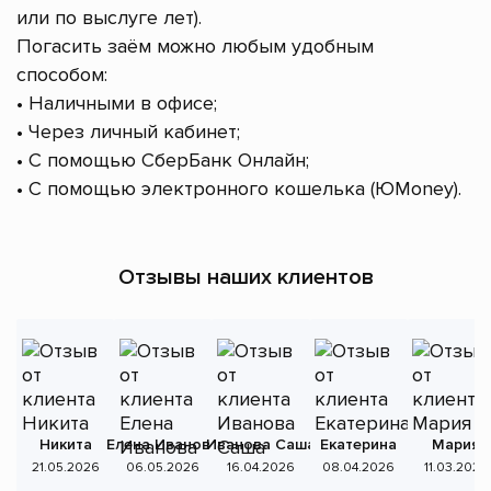
или по выслуге лет).
Погасить заём можно любым удобным
способом:
• Наличными в офисе;
• Через личный кабинет;
• С помощью СберБанк Онлайн;
• С помощью электронного кошелька (ЮMoney).
Отзывы наших клиентов
Никита
Елена Иванова
Иванова Саша
Екатерина
Мария
А
21.05.2026
06.05.2026
16.04.2026
08.04.2026
11.03.2026