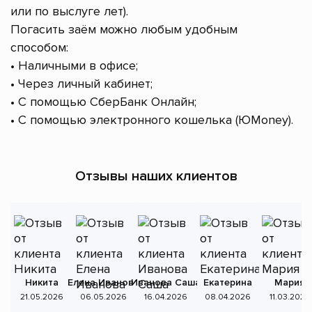
или по выслуге лет).
Погасить заём можно любым удобным
способом:
• Наличными в офисе;
• Через личный кабинет;
• С помощью СберБанк Онлайн;
• С помощью электронного кошелька (ЮMoney).
Отзывы наших клиентов
Никита
Елена Иванова
Иванова Саша
Екатерина
Мария
А
21.05.2026
06.05.2026
16.04.2026
08.04.2026
11.03.2026