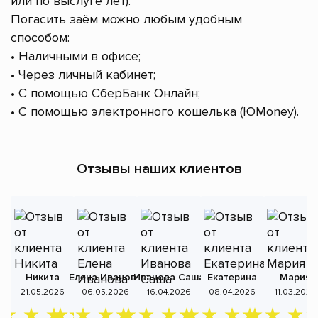
или по выслуге лет).
Погасить заём можно любым удобным
способом:
• Наличными в офисе;
• Через личный кабинет;
• С помощью СберБанк Онлайн;
• С помощью электронного кошелька (ЮMoney).
Отзывы наших клиентов
Никита
Елена Иванова
Иванова Саша
Екатерина
Мария
А
21.05.2026
06.05.2026
16.04.2026
08.04.2026
11.03.2026