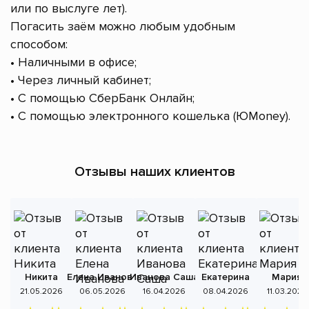
или по выслуге лет).
Погасить заём можно любым удобным
способом:
• Наличными в офисе;
• Через личный кабинет;
• С помощью СберБанк Онлайн;
• С помощью электронного кошелька (ЮMoney).
Отзывы наших клиентов
Никита
Елена Иванова
Иванова Саша
Екатерина
Мария
А
21.05.2026
06.05.2026
16.04.2026
08.04.2026
11.03.2026