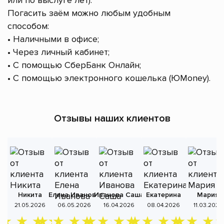
или по выслуге лет).
Погасить заём можно любым удобным
способом:
• Наличными в офисе;
• Через личный кабинет;
• С помощью СберБанк Онлайн;
• С помощью электронного кошелька (ЮMoney).
Отзывы наших клиентов
Никита
Елена Иванова
Иванова Саша
Екатерина
Мария
А
21.05.2026
06.05.2026
16.04.2026
08.04.2026
11.03.2026