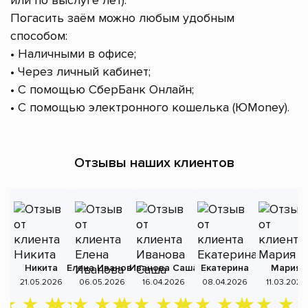
или по выслуге лет).
Погасить заём можно любым удобным
способом:
• Наличными в офисе;
• Через личный кабинет;
• С помощью СберБанк Онлайн;
• С помощью электронного кошелька (ЮMoney).
Отзывы наших клиентов
Никита
Елена Иванова
Иванова Саша
Екатерина
Мария
А
21.05.2026
06.05.2026
16.04.2026
08.04.2026
11.03.2026