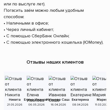
или по выслуге лет).
Погасить заём можно любым удобным
способом:
• Наличными в офисе;
• Через личный кабинет;
• С помощью СберБанк Онлайн;
• С помощью электронного кошелька (ЮMoney).
Отзывы наших клиентов
Никита
Елена Иванова
Иванова Саша
Екатерина
Мария
А
21.05.2026
06.05.2026
16.04.2026
08.04.2026
11.03.2026