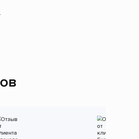
.
тов