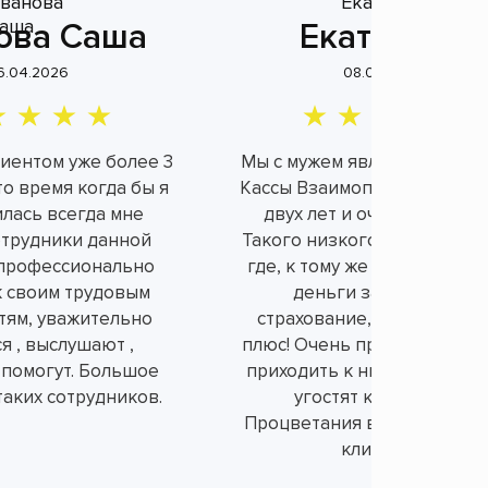
ова Саша
Екатерина
6.04.2026
08.04.2026
лиентом уже более 3
Мы с мужем являемся клие
это время когда бы я
Кассы Взаимопомощи уже б
илась всегда мне
двух лет и очень довольн
отрудники данной
Такого низкого процента н
профессионально
где, к тому же не берут ли
к своим трудовым
деньги за не нужное
тям, уважительно
страхование, а это огром
я , выслушают ,
плюс! Очень приятно и душ
 помогут. Большое
приходить к ним в офис, вс
таких сотрудников.
угостят конфетками.
Процветания вам и порядо
клиентов!