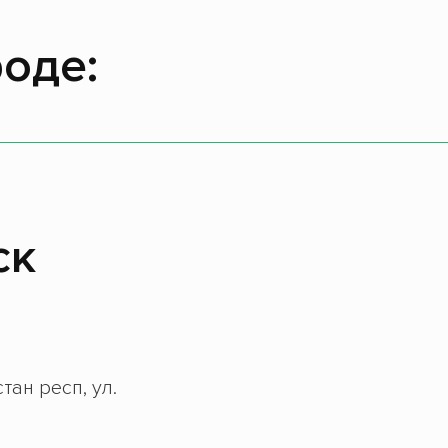
оде:
ск
тан респ, ул.