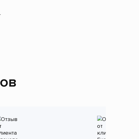
.
тов