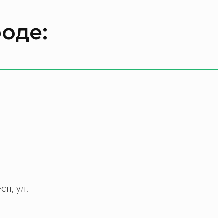
оде:
сп, ул.