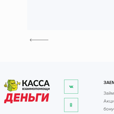
ЗАЕ
Зай
Акци
бону