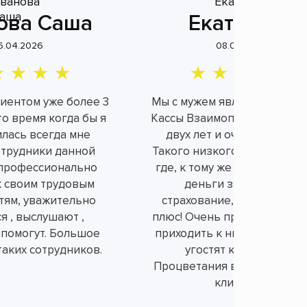
ова Саша
Екатерина
6.04.2026
08.04.2026
лиентом уже более 3
Мы с мужем являемся клие
это время когда бы я
Кассы Взаимопомощи уже б
илась всегда мне
двух лет и очень довольн
отрудники данной
Такого низкого процента н
профессионально
где, к тому же не берут ли
к своим трудовым
деньги за не нужное
тям, уважительно
страхование, а это огром
я , выслушают ,
плюс! Очень приятно и душ
 помогут. Большое
приходить к ним в офис, вс
таких сотрудников.
угостят конфетками.
Процветания вам и порядо
клиентов!