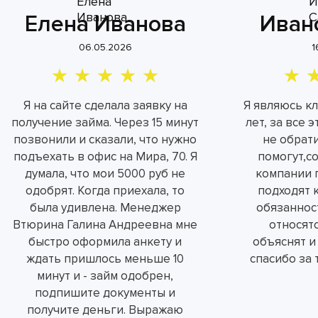
Елена Иванова
Иван
06.05.2026
1
Я на сайте сделала заявку на
Я являюсь к
получение займа. Через 15 минут
лет, за все 
позвонили и сказали, что нужно
не обрат
подъехать в офис на Мира, 70. Я
помогут,с
думала, что мои 5000 руб не
компании 
одобрят. Когда приехала, то
подходят 
была удивлена. Менеджер
обязаннос
Втюрина Галина Андреевна мне
относятс
быстро оформила анкету и
объяснят и
ждать пришлось меньше 10
спасибо за 
минут и - займ одобрен,
подпишите документы и
получите деньги. Выражаю