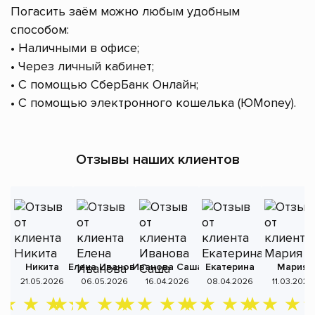
Погасить заём можно любым удобным
способом:
• Наличными в офисе;
• Через личный кабинет;
• С помощью СберБанк Онлайн;
• С помощью электронного кошелька (ЮMoney).
Отзывы наших клиентов
Никита
Елена Иванова
Иванова Саша
Екатерина
Мария
А
21.05.2026
06.05.2026
16.04.2026
08.04.2026
11.03.2026