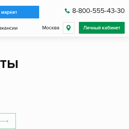
8-800-555-43-30
 маркет
Москва
Личный кабинет
акансии
хты