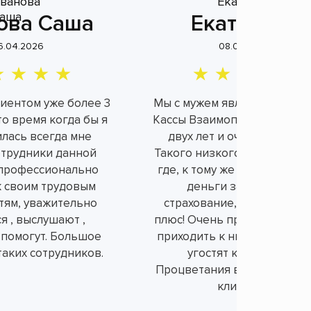
ова Саша
Екатерина
6.04.2026
08.04.2026
лиентом уже более 3
Мы с мужем являемся клие
это время когда бы я
Кассы Взаимопомощи уже б
илась всегда мне
двух лет и очень довольн
отрудники данной
Такого низкого процента н
профессионально
где, к тому же не берут ли
к своим трудовым
деньги за не нужное
тям, уважительно
страхование, а это огром
я , выслушают ,
плюс! Очень приятно и душ
 помогут. Большое
приходить к ним в офис, вс
таких сотрудников.
угостят конфетками.
Процветания вам и порядо
клиентов!