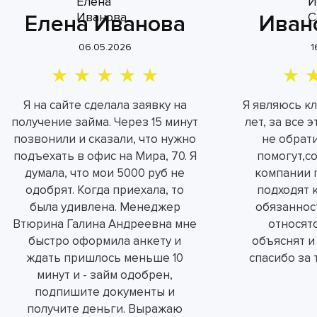
Елена Иванова
Иван
06.05.2026
1
Я на сайте сделала заявку на
Я являюсь к
получение займа. Через 15 минут
лет, за все 
позвонили и сказали, что нужно
не обрат
подъехать в офис на Мира, 70. Я
помогут,с
думала, что мои 5000 руб не
компании 
одобрят. Когда приехала, то
подходят 
была удивлена. Менеджер
обязаннос
Втюрина Галина Андреевна мне
относятс
быстро оформила анкету и
объяснят и
ждать пришлось меньше 10
спасибо за 
минут и - займ одобрен,
подпишите документы и
получите деньги. Выражаю