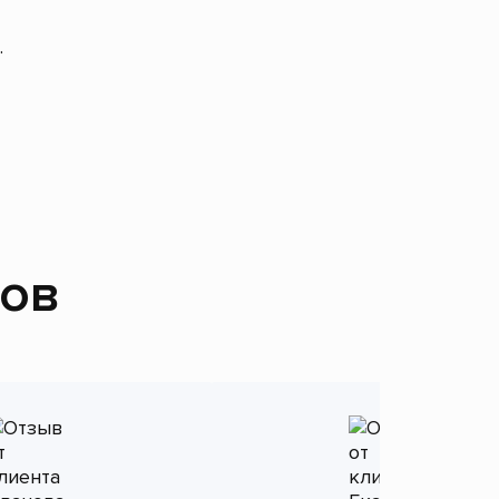
.
тов