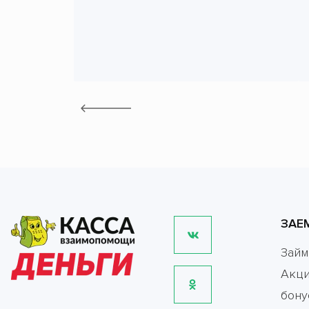
ЗАЕ
Зай
Акци
бону