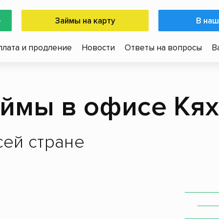
е
Займы на карту
В наш
плата и продление
Новости
Ответы на вопросы
В
ймы в офисе Кя
ей стране