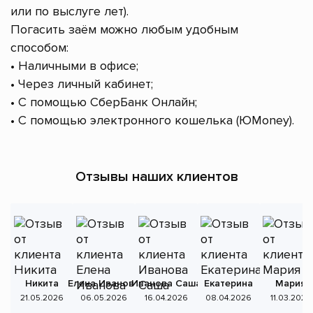
или по выслуге лет).
Погасить заём можно любым удобным
способом:
• Наличными в офисе;
• Через личный кабинет;
• С помощью СберБанк Онлайн;
• С помощью электронного кошелька (ЮMoney).
Отзывы наших клиентов
Никита
Елена Иванова
Иванова Саша
Екатерина
Мария
А
21.05.2026
06.05.2026
16.04.2026
08.04.2026
11.03.2026