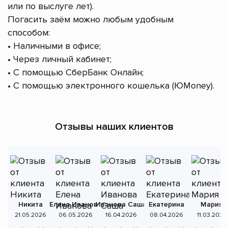
или по выслуге лет).
Погасить заём можно любым удобным
способом:
• Наличными в офисе;
• Через личный кабинет;
• С помощью СберБанк Онлайн;
• С помощью электронного кошелька (ЮMoney).
Отзывы наших клиентов
Никита
Елена Иванова
Иванова Саша
Екатерина
Мария
А
21.05.2026
06.05.2026
16.04.2026
08.04.2026
11.03.2026