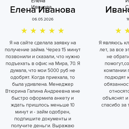
Елена Иванова
Иван
06.05.2026
1
Я на сайте сделала заявку на
Я являюсь к
получение займа. Через 15 минут
лет, за все 
позвонили и сказали, что нужно
не обрат
подъехать в офис на Мира, 70. Я
помогут,с
думала, что мои 5000 руб не
компании 
одобрят. Когда приехала, то
подходят 
была удивлена. Менеджер
обязаннос
Втюрина Галина Андреевна мне
относятс
быстро оформила анкету и
объяснят и
ждать пришлось меньше 10
спасибо за 
минут и - займ одобрен,
подпишите документы и
получите деньги. Выражаю