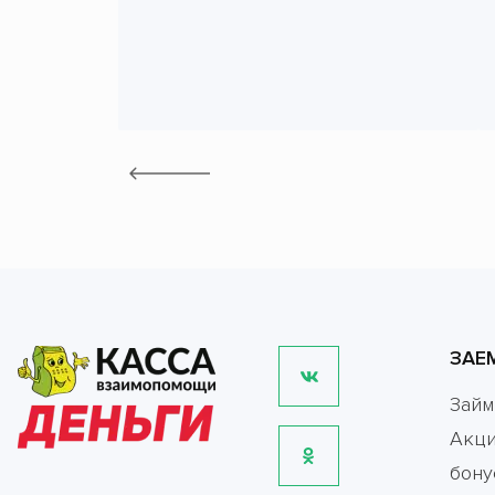
ЗАЕ
Зай
Акци
бону