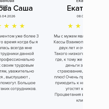
ова Саша
Екатерина
6.04.2026
08.04.2026
лиентом уже более 3
Мы с мужем являемся клие
это время когда бы я
Кассы Взаимопомощи уже б
илась всегда мне
двух лет и очень довольн
отрудники данной
Такого низкого процента н
профессионально
где, к тому же не берут ли
к своим трудовым
деньги за не нужное
тям, уважительно
страхование, а это огром
я , выслушают ,
плюс! Очень приятно и душ
 помогут. Большое
приходить к ним в офис, вс
таких сотрудников.
угостят конфетками.
Процветания вам и порядо
клиентов!