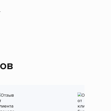
.
тов