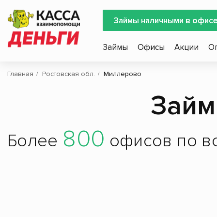
Займы наличными в офис
Займы
Офисы
Акции
О
Главная
Ростовская обл.
Миллерово
Займ
800
Более
офисов по вс