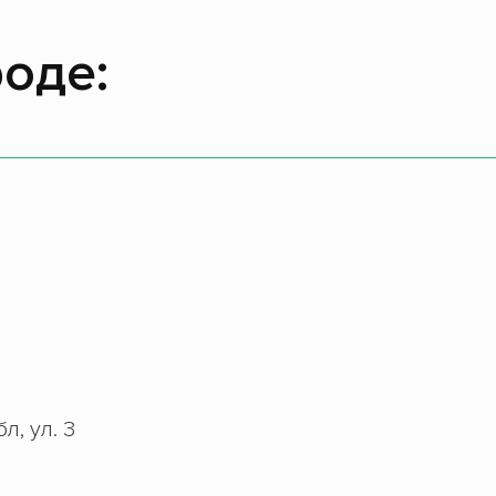
оде:
л, ул. 3