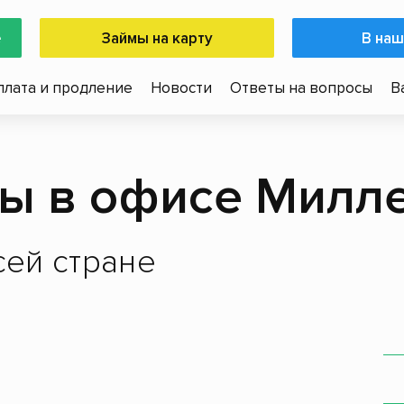
е
Займы на карту
В наш
плата и продление
Новости
Ответы на вопросы
В
ы в офисе Милл
ей стране