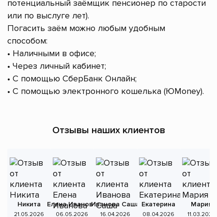
потенциальный заёмщик пенсионер по старости
или по выслуге лет).
Погасить заём можно любым удобным
способом:
• Наличными в офисе;
• Через личный кабинет;
• С помощью СберБанк Онлайн;
• С помощью электронного кошелька (ЮMoney).
Отзывы наших клиентов
Никита
Елена Иванова
Иванова Саша
Екатерина
Мария
А
21.05.2026
06.05.2026
16.04.2026
08.04.2026
11.03.2026