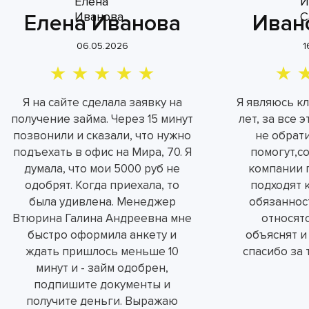
Елена Иванова
Иван
06.05.2026
1
Я на сайте сделала заявку на
Я являюсь к
получение займа. Через 15 минут
лет, за все 
позвонили и сказали, что нужно
не обрат
подъехать в офис на Мира, 70. Я
помогут,с
думала, что мои 5000 руб не
компании 
одобрят. Когда приехала, то
подходят 
была удивлена. Менеджер
обязаннос
Втюрина Галина Андреевна мне
относятс
быстро оформила анкету и
объяснят и
ждать пришлось меньше 10
спасибо за 
минут и - займ одобрен,
подпишите документы и
получите деньги. Выражаю