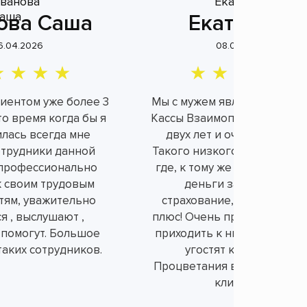
ова Саша
Екатерина
6.04.2026
08.04.2026
лиентом уже более 3
Мы с мужем являемся клие
это время когда бы я
Кассы Взаимопомощи уже б
илась всегда мне
двух лет и очень довольн
отрудники данной
Такого низкого процента н
профессионально
где, к тому же не берут ли
к своим трудовым
деньги за не нужное
тям, уважительно
страхование, а это огром
я , выслушают ,
плюс! Очень приятно и душ
 помогут. Большое
приходить к ним в офис, вс
таких сотрудников.
угостят конфетками.
Процветания вам и порядо
клиентов!