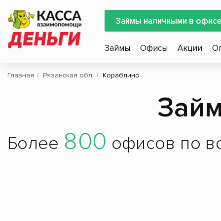
Займы наличными в офис
Займы
Офисы
Акции
О
Главная
Рязанская обл.
Кораблино
Займ
800
Более
офисов по вс