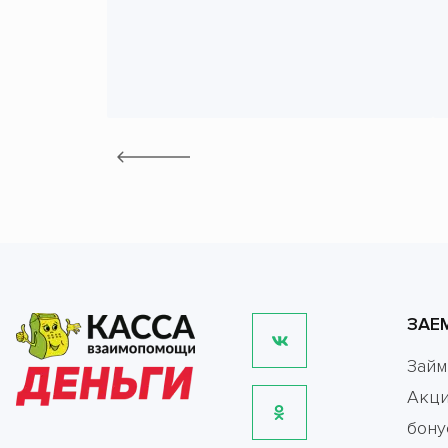
ЗАЕ
Зай
Акци
бону