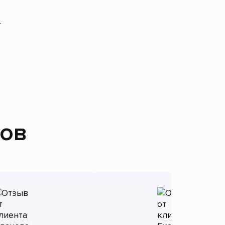
.
тов