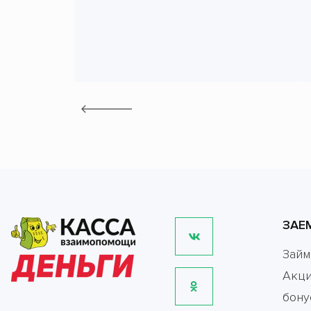
ЗАЕ
Зай
Акци
бону