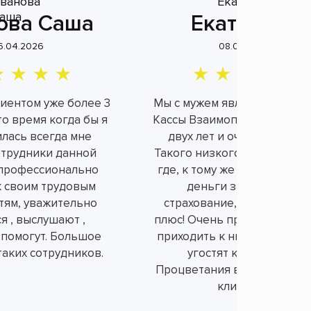
ова Саша
Екатерина
6.04.2026
08.04.2026
лиентом уже более 3
Мы с мужем являемся клие
это время когда бы я
Кассы Взаимопомощи уже б
илась всегда мне
двух лет и очень довольн
отрудники данной
Такого низкого процента н
профессионально
где, к тому же не берут ли
к своим трудовым
деньги за не нужное
тям, уважительно
страхование, а это огром
я , выслушают ,
плюс! Очень приятно и душ
 помогут. Большое
приходить к ним в офис, вс
таких сотрудников.
угостят конфетками.
Процветания вам и порядо
клиентов!