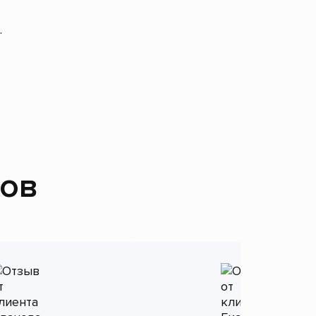
.
тов