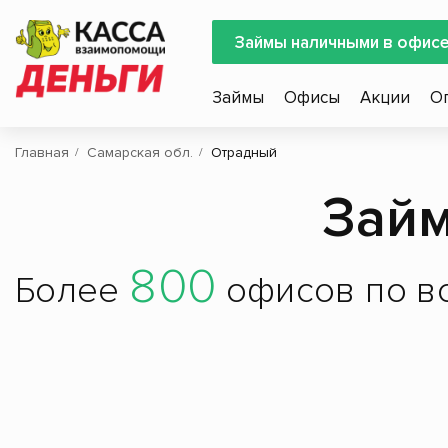
Займы наличными в офис
Займы
Офисы
Акции
О
Главная
Самарская обл.
Отрадный
Займ
800
Более
офисов по вс