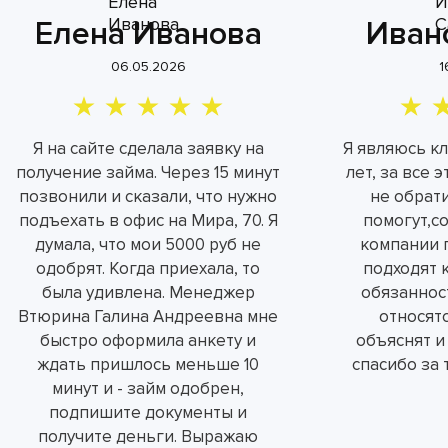
Елена Иванова
Иван
06.05.2026
1
Я на сайте сделала заявку на
Я являюсь к
получение займа. Через 15 минут
лет, за все 
позвонили и сказали, что нужно
не обрат
подъехать в офис на Мира, 70. Я
помогут,с
думала, что мои 5000 руб не
компании 
одобрят. Когда приехала, то
подходят 
была удивлена. Менеджер
обязаннос
Втюрина Галина Андреевна мне
относятс
быстро оформила анкету и
объяснят и
ждать пришлось меньше 10
спасибо за 
минут и - займ одобрен,
подпишите документы и
получите деньги. Выражаю