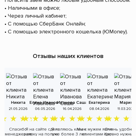
Погасить заём можно любым удобным способом:
• Наличными в офисе;
• Через личный кабинет;
• С помощью СберБанк Онлайн;
• С помощью электронного кошелька (ЮMoney).
Отзывы наших клиентов
Никита
Елена Иванова
Иванова Саша
Екатерина
Мария
А
21.05.2026
06.05.2026
16.04.2026
08.04.2026
11.03.2026
Спасибо
Я на сайте сделала
Я являюсь клиентом
Мы с мужем являемся
Очень удобно,
менеджерам
заявку на получение
уже более 3 лет, за
клиентами Кассы
срочно нужны 