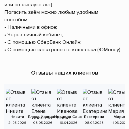
или по выслуге лет).
Погасить заём можно любым удобным
способом:
• Наличными в офисе;
• Через личный кабинет;
• С помощью СберБанк Онлайн;
• С помощью электронного кошелька (ЮMoney).
Отзывы наших клиентов
Никита
Елена Иванова
Иванова Саша
Екатерина
Мария
А
21.05.2026
06.05.2026
16.04.2026
08.04.2026
11.03.2026