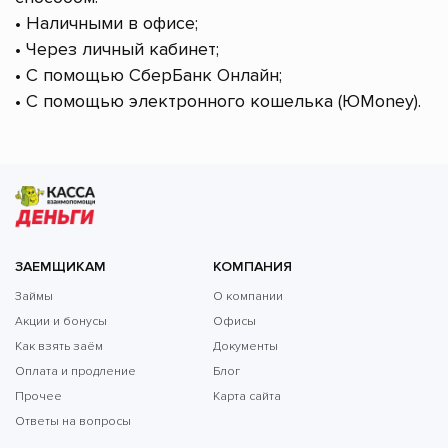
• Наличными в офисе;
• Через личный кабинет;
• С помощью СберБанк Онлайн;
• С помощью электронного кошелька (ЮMoney).
ЗАЕМЩИКАМ
КОМПАНИЯ
Займы
О компании
Акции и бонусы
Офисы
Как взять заём
Документы
Оплата и продление
Блог
Прочее
Карта сайта
Ответы на вопросы