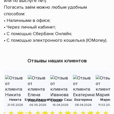
или по выслуге лет).
Погасить заём можно любым удобным
способом:
• Наличными в офисе;
• Через личный кабинет;
• С помощью СберБанк Онлайн;
• С помощью электронного кошелька (ЮMoney).
Отзывы наших клиентов
Никита
Елена Иванова
Иванова Саша
Екатерина
Мария
А
21.05.2026
06.05.2026
16.04.2026
08.04.2026
11.03.2026