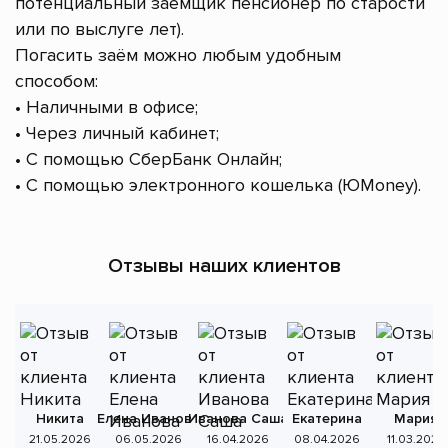
потенциальный заёмщик пенсионер по старости
или по выслуге лет).
Погасить заём можно любым удобным
способом:
• Наличными в офисе;
• Через личный кабинет;
• С помощью СберБанк Онлайн;
• С помощью электронного кошелька (ЮMoney).
Отзывы наших клиентов
Никита
Елена Иванова
Иванова Саша
Екатерина
Мария
А
21.05.2026
06.05.2026
16.04.2026
08.04.2026
11.03.2026