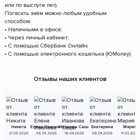
или по выслуге лет).
Погасить заём можно любым удобным
способом:
• Наличными в офисе;
• Через личный кабинет;
• С помощью СберБанк Онлайн;
• С помощью электронного кошелька (ЮMoney).
Отзывы наших клиентов
Никита
Елена Иванова
Иванова Саша
Екатерина
Мария
А
21.05.2026
06.05.2026
16.04.2026
08.04.2026
11.03.2026