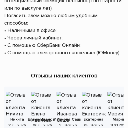
потенциальный заёмщик пенсионер по старости
или по выслуге лет).
Погасить заём можно любым удобным
способом:
• Наличными в офисе;
• Через личный кабинет;
• С помощью СберБанк Онлайн;
• С помощью электронного кошелька (ЮMoney).
Отзывы наших клиентов
Никита
Елена Иванова
Иванова Саша
Екатерина
Мария
А
21.05.2026
06.05.2026
16.04.2026
08.04.2026
11.03.2026