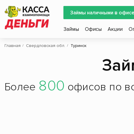
Займы наличными в офис
Займы
Офисы
Акции
О
Главная
Свердловская обл.
Туринск
Зай
800
Более
офисов по вс