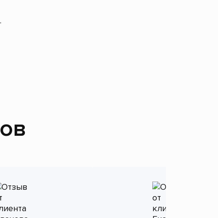
.
тов