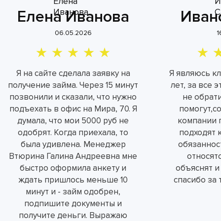
Елена Иванова
Иван
06.05.2026
1
Я на сайте сделала заявку на
Я являюсь к
получение займа. Через 15 минут
лет, за все 
позвонили и сказали, что нужно
не обрат
подъехать в офис на Мира, 70. Я
помогут,с
думала, что мои 5000 руб не
компании 
одобрят. Когда приехала, то
подходят 
была удивлена. Менеджер
обязаннос
Втюрина Галина Андреевна мне
относятс
быстро оформила анкету и
объяснят и
ждать пришлось меньше 10
спасибо за 
минут и - займ одобрен,
подпишите документы и
получите деньги. Выражаю