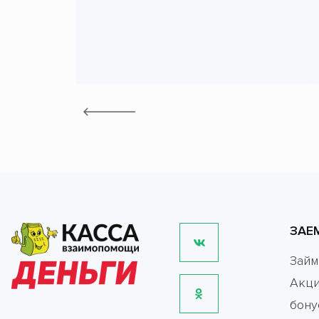
ЗАЕ
Зай
Акци
бону