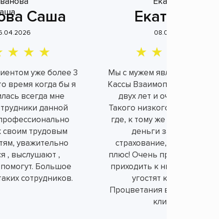
ова Саша
Екатерина
6.04.2026
08.04.2026
лиентом уже более 3
Мы с мужем являемся клие
это время когда бы я
Кассы Взаимопомощи уже б
илась всегда мне
двух лет и очень довольн
отрудники данной
Такого низкого процента н
профессионально
где, к тому же не берут ли
к своим трудовым
деньги за не нужное
тям, уважительно
страхование, а это огром
я , выслушают ,
плюс! Очень приятно и душ
 помогут. Большое
приходить к ним в офис, вс
таких сотрудников.
угостят конфетками.
Процветания вам и порядо
клиентов!