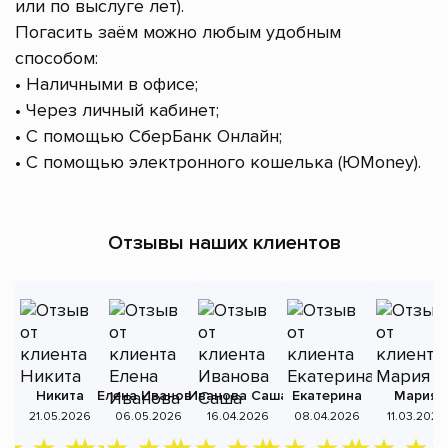
или по выслуге лет).
Погасить заём можно любым удобным
способом:
• Наличными в офисе;
• Через личный кабинет;
• С помощью СберБанк Онлайн;
• С помощью электронного кошелька (ЮMoney).
Отзывы наших клиентов
Никита
Елена Иванова
Иванова Саша
Екатерина
Мария
А
21.05.2026
06.05.2026
16.04.2026
08.04.2026
11.03.2026