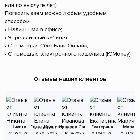
или по выслуге лет).
Погасить заём можно любым удобным
способом:
• Наличными в офисе;
• Через личный кабинет;
• С помощью СберБанк Онлайн;
• С помощью электронного кошелька (ЮMoney).
Отзывы наших клиентов
Никита
Елена Иванова
Иванова Саша
Екатерина
Мария
А
21.05.2026
06.05.2026
16.04.2026
08.04.2026
11.03.2026