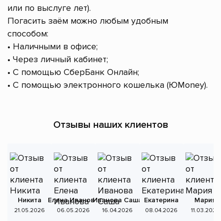
или по выслуге лет).
Погасить заём можно любым удобным
способом:
• Наличными в офисе;
• Через личный кабинет;
• С помощью СберБанк Онлайн;
• С помощью электронного кошелька (ЮMoney).
Отзывы наших клиентов
Никита
Елена Иванова
Иванова Саша
Екатерина
Мария
А
21.05.2026
06.05.2026
16.04.2026
08.04.2026
11.03.2026