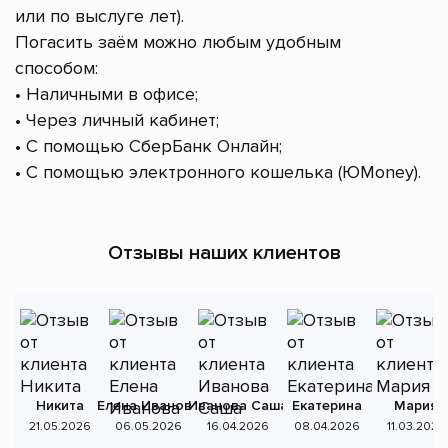
или по выслуге лет).
Погасить заём можно любым удобным
способом:
• Наличными в офисе;
• Через личный кабинет;
• С помощью СберБанк Онлайн;
• С помощью электронного кошелька (ЮMoney).
Отзывы наших клиентов
Никита
Елена Иванова
Иванова Саша
Екатерина
Мария
А
21.05.2026
06.05.2026
16.04.2026
08.04.2026
11.03.2026