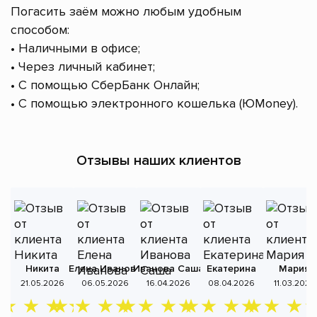
Погасить заём можно любым удобным
способом:
• Наличными в офисе;
• Через личный кабинет;
• С помощью СберБанк Онлайн;
• С помощью электронного кошелька (ЮMoney).
Отзывы наших клиентов
Никита
Елена Иванова
Иванова Саша
Екатерина
Мария
А
21.05.2026
06.05.2026
16.04.2026
08.04.2026
11.03.2026