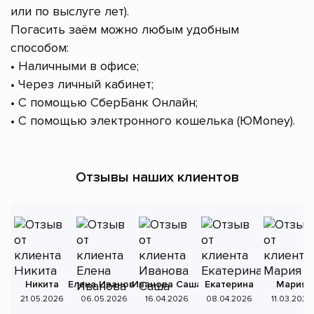
или по выслуге лет).
Погасить заём можно любым удобным
способом:
• Наличными в офисе;
• Через личный кабинет;
• С помощью СберБанк Онлайн;
• С помощью электронного кошелька (ЮMoney).
Отзывы наших клиентов
Никита
Елена Иванова
Иванова Саша
Екатерина
Мария
А
21.05.2026
06.05.2026
16.04.2026
08.04.2026
11.03.2026