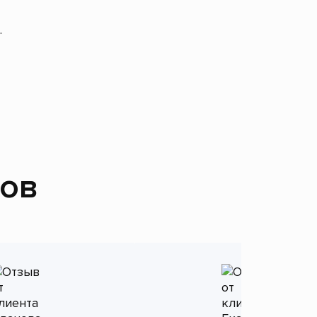
.
тов