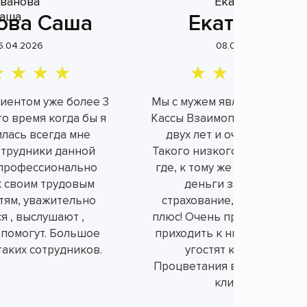
ова Саша
Екатерина
6.04.2026
08.04.2026
лиентом уже более 3
Мы с мужем являемся клие
это время когда бы я
Кассы Взаимопомощи уже б
илась всегда мне
двух лет и очень довольн
отрудники данной
Такого низкого процента н
профессионально
где, к тому же не берут ли
к своим трудовым
деньги за не нужное
тям, уважительно
страхование, а это огром
я , выслушают ,
плюс! Очень приятно и душ
 помогут. Большое
приходить к ним в офис, вс
таких сотрудников.
угостят конфетками.
Процветания вам и порядо
клиентов!