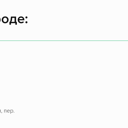
оде:
, пер.