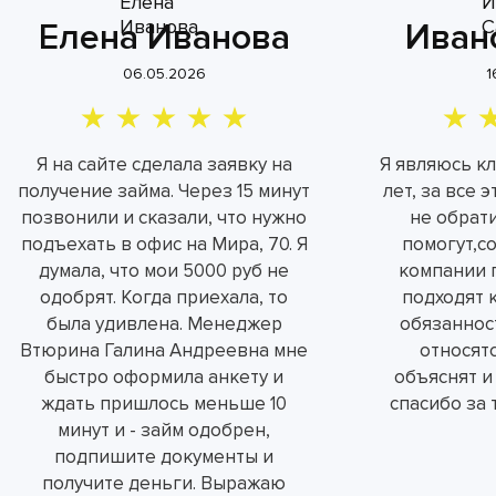
Елена Иванова
Иван
06.05.2026
1
Я на сайте сделала заявку на
Я являюсь к
получение займа. Через 15 минут
лет, за все 
позвонили и сказали, что нужно
не обрат
подъехать в офис на Мира, 70. Я
помогут,с
думала, что мои 5000 руб не
компании 
одобрят. Когда приехала, то
подходят 
была удивлена. Менеджер
обязаннос
Втюрина Галина Андреевна мне
относятс
быстро оформила анкету и
объяснят и
ждать пришлось меньше 10
спасибо за 
минут и - займ одобрен,
подпишите документы и
получите деньги. Выражаю