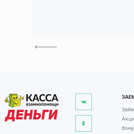
ЗАЕ
Зай
Акци
бону