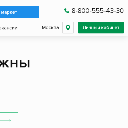
8-800-555-43-30
 маркет
Москва
Личный кабинет
акансии
южны