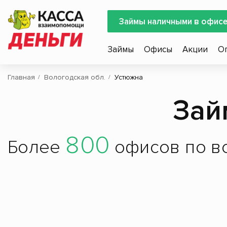
Займы наличными в офис
Займы
Офисы
Акции
О
Главная
Вологодская обл.
Устюжна
Зай
800
Более
офисов по вс