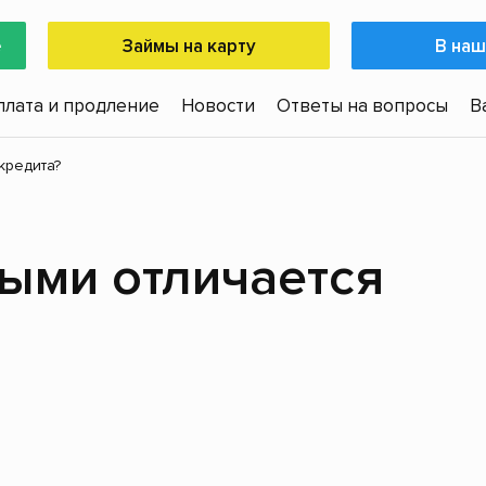
е
Займы на карту
В наш
плата и продление
Новости
Ответы на вопросы
В
кредита?
ыми отличается